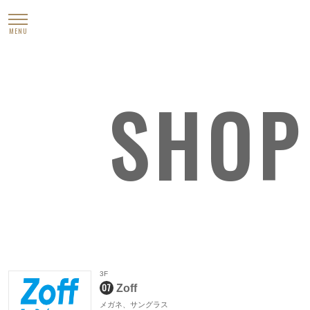
MENU
SHOP
3F
07
Zoff
メガネ、サングラス