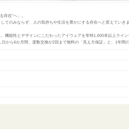
る存在”へ」。
力矯正器具としてのみならず、人の気持ちや生活を豊かにする存在へと変えていき
0から。機能性とデザインにこだわったアイウェアを常時1,600本以上ラ
渡し日から6か月間、度数交換が2回まで無料の「見え方保証」と、1年間