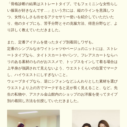
「骨格診断の結果はストレートタイプ。でもフェミニンな女性らし
い服装が好きなんです…」という方には、縦のラインを意識しつ
つ、女性らしさも出せるアクセサリー使いを紹介していただいた
り、他のタイプにも、苦手分野とその克服方法、得意分野など、よ
り詳しく教えていただきました。
また、定番アイテムを使ったタイプ別着回しワザも。
定番のシンプルなホワイトシャツやベージュのニットには、ストレ
ートタイプなら、タイトスカートやパンツ。フレアスカートならハ
リのある素材のものがおススメで、トップスをインして着る場合は
上半身が強調されて見えないよう、ウエストくらいの位置でマーク
し、ハイウエストにしすぎないこと。
ウェーブタイプなら、逆にシフォンなどふんわりとした素材を選び
ウエストより上の方でマークすると足が長く見えること、など。先
生の私物や、アスナル金山館内のショップのお洋服を使ってタイプ
別の着回し方法を伝授していただきました。