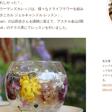
れしかった！」
ウーマンズカレッジは、様々なドライフラワーを組み
タニカル ジェルキャンドル レッスン」。
nari」の山田歩さんを講師に迎えて、アスナル金山2階
 huit」のテラス席にてレッスンを行いました。
名古屋
ャンド
ップを行う
イナー
る。
http://k
https:/