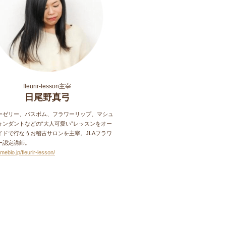
fleurir-lesson主宰
日尾野真弓
ーゼリー、バスボム、フラワーリップ、マシュ
ォンダントなどの“大人可愛い”レッスンをオー
イドで行なうお稽古サロンを主宰。JLAフラワ
ー認定講師。
ameblo.jp/fleurir-lesson/