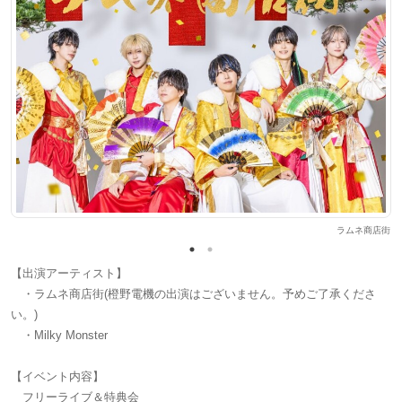
ter
ラムネ商店街
【出演アーティスト】
・ラムネ商店街(橙野電機の出演はございません。予めご了承くださ
い。)
・Milky Monster
【イベント内容】
フリーライブ＆特典会