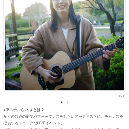
まい
Itsuki
●アスナルらいぶ とは？
多くの観衆の前でパフォーマンスをしたいアーティストに、チャンスを
提供するユニークなLIVEイベント。