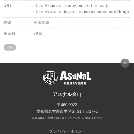
URL
https://kumsan-kanayama.zetton.co.jp
https://www.instagram.com/kumsanseoul/?hl=ja
喫煙
全席禁煙
座席数
80席
予約
アスナル金山
〒460-0022
愛知県名古屋市中区金山1丁目17−1
※各店舗のご連絡先はショップページからご確認ください
プライバシーポリシー