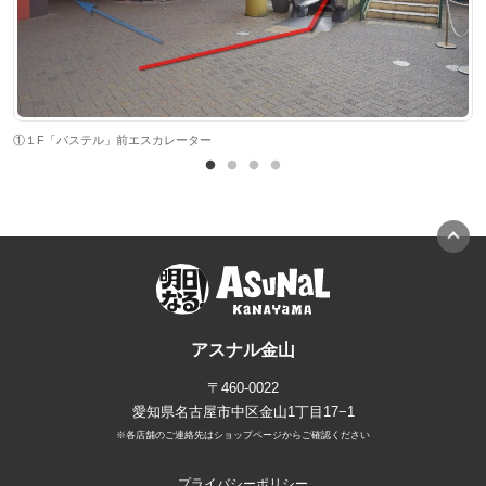
②
①１F「パステル」前エスカレーター
アスナル金山
〒460-0022
愛知県名古屋市中区金山1丁目17−1
※各店舗のご連絡先はショップページからご確認ください
プライバシーポリシー