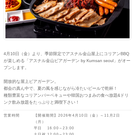
4月10日（金）より、季節限定でアスナル金山屋上にコリアンBBQ
が楽しめる「アスナル金山ビアガーデン by Kumsan seoul」がオー
プンします。
開放的な屋上ビアガーデン。
都会の真ん中で、夏の風を感じながら冷たいビールで乾杯！
種類豊富なコリアンバーベキューや韓国おつまみの食べ放題&ドリ
ンク飲み放題をたっぷりと満喫下さい！
営業時間
【開催期間】2026年4月10日（金）～11月2日
（月）
平日 16:00～23:00
土日祝 12:00～23:00