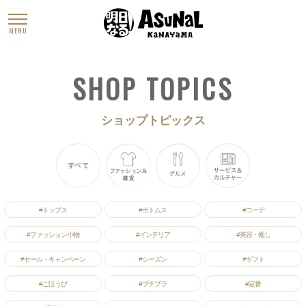
MENU
SHOP TOPICS
ショップトピックス
すべて
ファッション&雑貨
グルメ
サービス&カル
#トップス
#ボトムス
#コーデ
#ファッション小物
#インテリア
#美容・癒し
#セール・キャンペーン
#シーズン
#ギフト
#ごほうび
#プチプラ
#定番