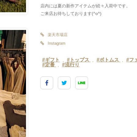
店内には夏の新作アイテムが続々入荷中です。
ご来店お待ちしております(^o^)
楽天市場店
Instagram
#ギフト
#トップス
#ボトムス
#フ
,
,
,
#定番
#流行り
,