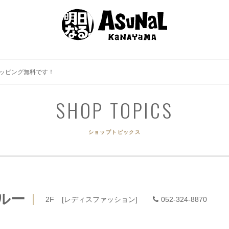
EVENT
SHOP GUIDE
GOURMET
ACCES
イベント
ショップガイド
グルメ
アクセ
ッピング無料です！
SHOP TOPICS
ショップトピックス
ルー
2F
[レディスファッション]
052-324-8870