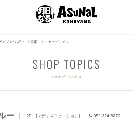
EVENT
SHOP GUIDE
GOURMET
ACCES
イベント
ショップガイド
グルメ
アクセ
Xでプチバズリ中！羊柄ニットカーディガン
SHOP TOPICS
ショップトピックス
ルー
2F
[レディスファッション]
052-324-8870