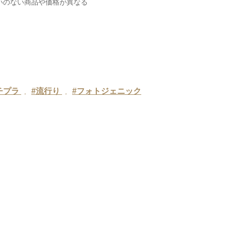
いのない商品や価格が異なる
チプラ
#流行り
#フォトジェニック
,
,