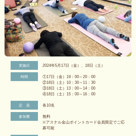
2024年5月17日（金）、18日（土）
実施日
①17日（金）19：00～20：00
時間
②18日（土）10：30～11：30
③18日（土）13：00～14：00
④18日（土）15：00～16：00
各10名
定 員
無料
参加費
※アスナル金山ポイントカード会員限定でご応
募可能