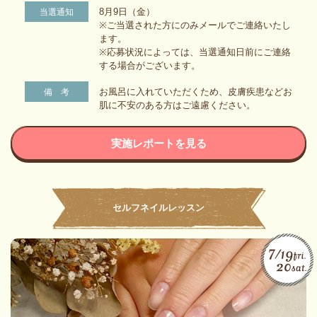
8月9日（金）
当選通知
※ご当選された方にのみメールでご連絡いたし
ます。
※応募状況によっては、当選通知日前にご連絡
する場合がございます。
お風呂に入れていただくため、皮膚疾患などお
備 考
肌に不安のある方はご遠慮ください。
実施レポートを見る
セルフネイルレッスン