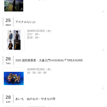
25
アスナルらいぶ
WED
2026年3月25日（水）
①17：00～
②18：00～
26
3/26 須田亜香里・大倉士門×ASUNAL²⁰ TREASURE
THU
2026年3月26日（木）
18：30～20：00
28
あいち ぬのもの・やきもの市
SAT