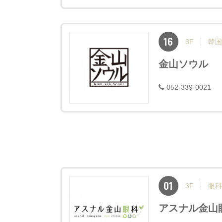
16
3F
韓国
金山ソウル
052-339-0021
01
3F
眼科
アスナル金山