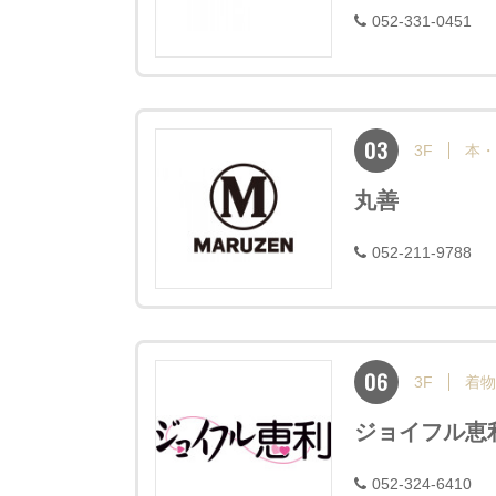
052-331-0451
03
3F
本・
丸善
052-211-9788
06
3F
着物
ジョイフル恵
052-324-6410