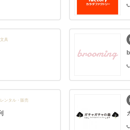
文具
b
レンタル・販売
利