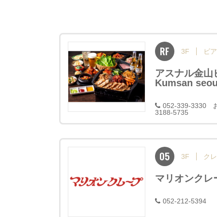
RF
3F
ビア
アスナル金山ビ
Kumsan seou
052-339-33
3188-5735
05
3F
クレ
マリオンクレ
052-212-5394