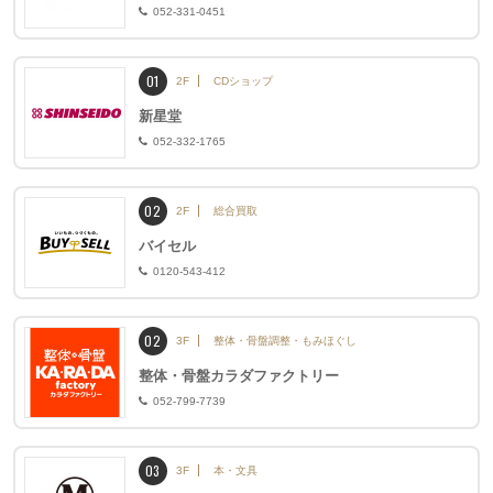
052-331-0451
01
2F
CDショップ
新星堂
052-332-1765
02
2F
総合買取
バイセル
0120-543-412
02
3F
整体・骨盤調整・もみほぐし
整体・骨盤カラダファクトリー
052-799-7739
03
3F
本・文具