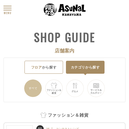
MENU
SHOP GUIDE
店舗案内
フロア
から探す
カテゴリ
から探す
すべて
ファッション＆雑貨
グルメ
サービス＆カル
ファッション＆雑貨
03
2F
コンタクトレンズ