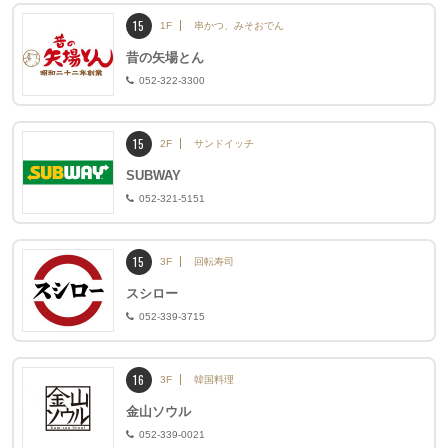
15
1F
串かつ、みそおでん
昔の矢場とん
052-322-3300
15
2F
サンドイッチ
SUBWAY
052-321-5151
15
3F
回転寿司
スシロー
052-339-3715
16
3F
韓国料理
金山ソウル
052-339-0021