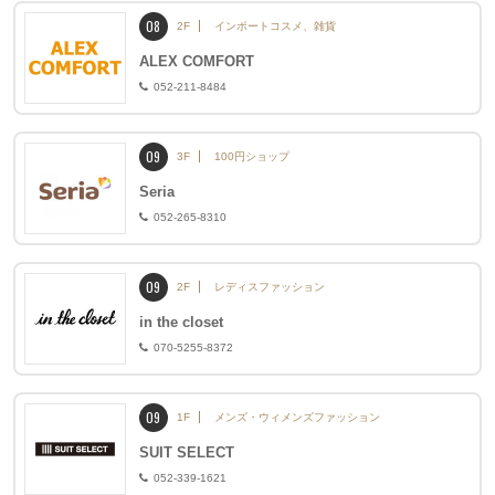
08
2F
インポートコスメ、雑貨
ALEX COMFORT
052-211-8484
09
3F
100円ショップ
Seria
052-265-8310
09
2F
レディスファッション
in the closet
070-5255-8372
09
1F
メンズ・ウィメンズファッション
SUIT SELECT
052-339-1621