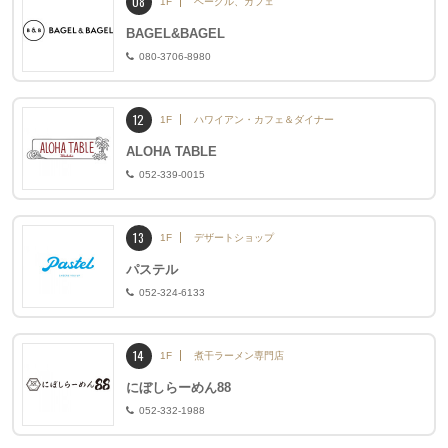
08
1F
ベーグル、カフェ
BAGEL&BAGEL
080-3706-8980
12
1F
ハワイアン・カフェ＆ダイナー
ALOHA TABLE
052-339-0015
13
1F
デザートショップ
パステル
052-324-6133
14
1F
煮干ラーメン専門店
にぼしらーめん88
052-332-1988