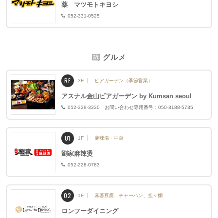
薬 マツモトキヨシ
052-331-0525
グルメ
RF
3F
ビアガーデン（季節営業）
アスナル金山ビアガーデン by Kumsan seoul
052-339-3330 お問い合わせ専用番号：050-3188-5735
01
1F
麻辣湯・中華
劉家麻辣烫
052-228-0783
02
1F
麻婆豆腐、チャーハン、担々麵
ロンフーダイニング